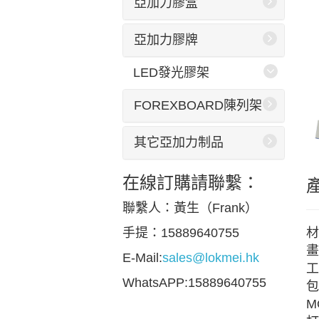
亞加力膠盒
亞加力膠牌
LED發光膠架
FOREXBOARD陳列架
其它亞加力制品
在線訂購請聯繫：
聯繫人：黃生（Frank）
材
手提：15889640755
畫
E-Mail:
sales@lokmei.hk
工
WhatsAPP:15889640755
包
M