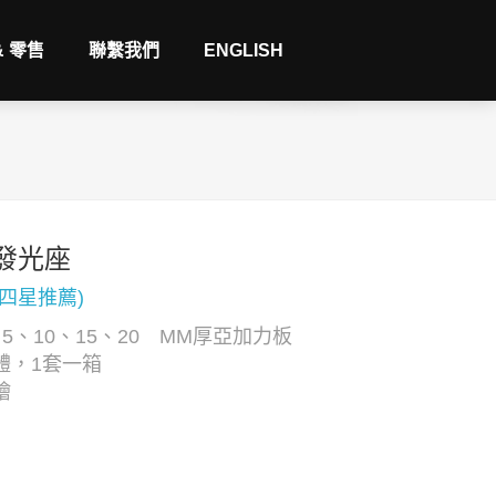
& 零售
聯繫我們
ENGLISH
發光座
(四星推薦)
5、10、15、20 MM厚亞加力板
體，1套一箱
繪