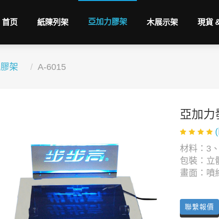
亞加力膠架
首页
紙陳列架
木展示架
現貨 
光膠架
A-6015
亞加力
材料：3、
包裝：立
畫面：噴
聯繫報價