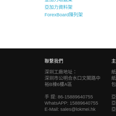
亞加力資料架
ForexBoard陳列架
聯繫我們
主
深圳工廠地址：
紙
深圳市公明合水口文閣路中
紙
裕B棟6樓A區
包
手 提: 86-15889640755
亞
WhatsAPP: 15889640755
亞
E-Mail:
sales@lokmei.hk
亞