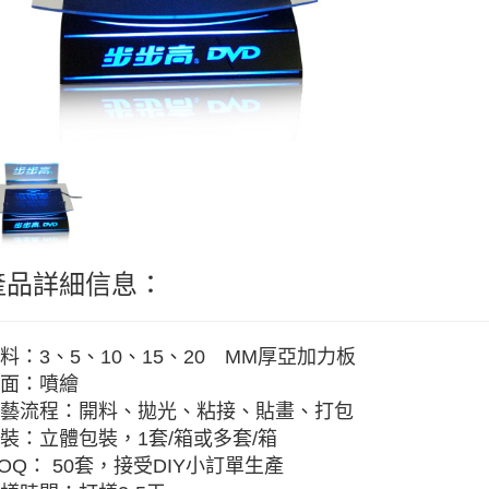
產品詳細信息：
料：3、5、10、15、20 MM厚亞加力板
面：噴繪
藝流程：開料、拋光、粘接、貼畫、打包
裝：立體包裝，1套/箱或多套/箱
OQ： 50套，接受DIY小訂單生產