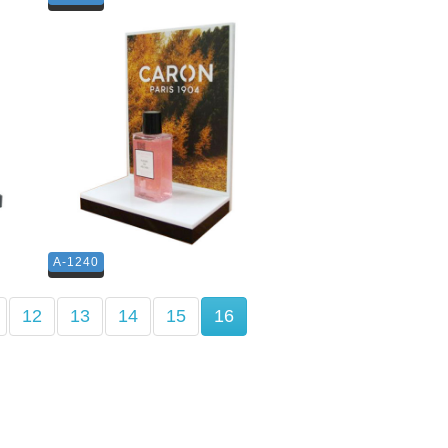
A-1240
(current)
12
13
14
15
16