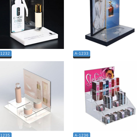
-1232
A-1233
-1235
A-1236