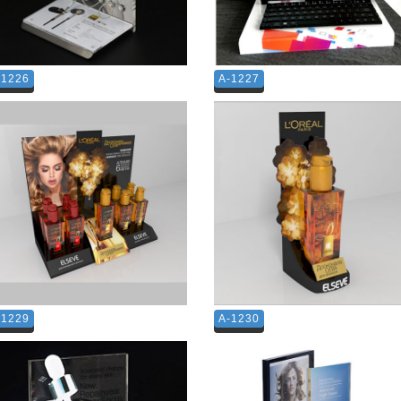
-1226
A-1227
-1229
A-1230