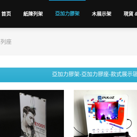
亞加力膠架
首页
紙陳列架
木展示架
現貨 
陳列座
亞加力膠架-亞加力膠座-款式展示區