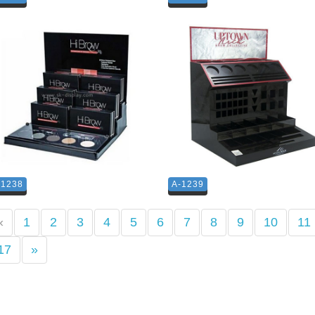
-1238
A-1239
«
1
2
3
4
5
6
7
8
9
10
11
17
»