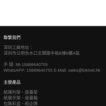
聯繫我們
深圳工廠地址：
深圳市公明合水口文閣路中裕B棟6樓A區
手 提: 86-15889640755
WhatsAPP: 15889640755 E-Mail:
sales@lokmei.hk
主營產品
紙陳列架、座臺架
紙展示架、座臺箱
包裝彩盒、紙企牌