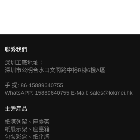
聯繫我們
深圳工廠地址：
深圳市公明合水口文閣路中裕B棟6樓A區
手 提: 86-15889640755
WhatsAPP: 15889640755 E-Mail:
sales@lokmei.hk
主營產品
紙陳列架、座臺架
紙展示架、座臺箱
包裝彩盒、紙企牌