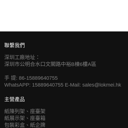
聯繫我們
深圳工廠地址：
深圳市公明合水口文閣路中裕B棟6樓A區
手 提: 86-15889640755
WhatsAPP: 15889640755 E-Mail:
sales@lokmei.hk
主營產品
紙陳列架、座臺架
紙展示架、座臺箱
包裝彩盒、紙企牌