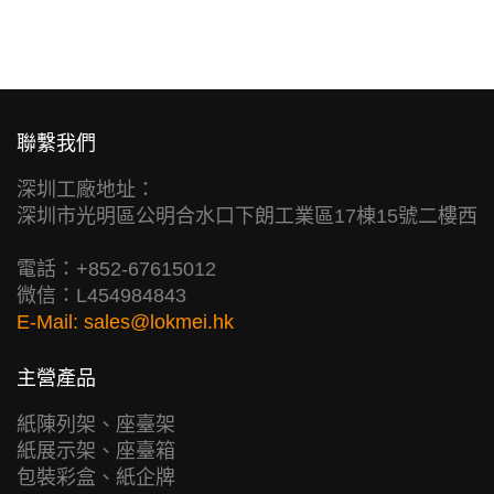
聯繫我們
深圳工廠地址：
深圳市光明區公明合水口下朗工業區17棟15號二樓西
電話：+852-67615012
微信：L454984843
E-Mail:
sales@lokmei.hk
主營產品
紙陳列架、座臺架
紙展示架、座臺箱
包裝彩盒、紙企牌