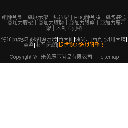
紙陳列架
｜
紙展示架
｜
紙貨架
｜
PDQ陳列箱
｜
紙包裝盒
｜
亞加力膠架
｜
亞加力膠牌
｜
亞加力膠座
｜
亞加力展示
架
｜
木制陳列櫃
灣仔
|
九龍城
|
觀塘
|
深水埗
|
黃大仙
|
油尖旺
|
西貢
|
沙田
|
大埔
|
荃灣
|
屯門
|
元朗
|
提供物流送貨服務！
Copyright © 樂美展示製品有限公司
sitemap