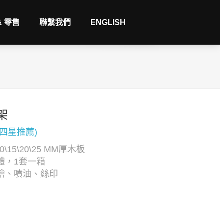
& 零售
聯繫我們
ENGLISH
架
(四星推薦)
0\15\20\25 MM厚木板
體，1套一箱
繪、噴油、絲印