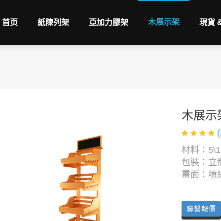
木展示架
首页
紙陳列架
亞加力膠架
現貨 
木展示
材料：5\1
包裝：立
畫面：噴
聯繫報價