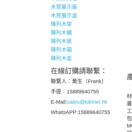
木質展示座
木質展示盒
陳列木架
陳列木櫃
陳列木座
陳列木箱
陳列木盒
在線訂購請聯繫：
聯繫人：黃生（Frank）
手提：15889640755
材
E-Mail:
sales@lokmei.hk
畫
工
WhatsAPP:15889640755
包
M