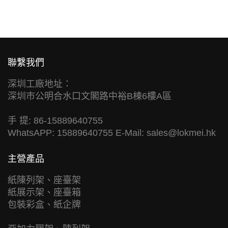
聯繫我們
深圳工廠地址：
深圳市公明合水口文閣路中裕B棟6樓A區
手 提: 86-15889640755
WhatsAPP: 15889640755 E-Mail:
sales@lokmei.hk
主營產品
紙陳列架、座臺架
紙展示架、座臺箱
包裝彩盒、紙企牌