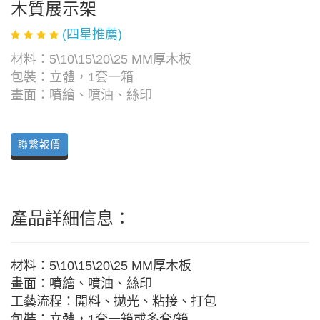
木質展示架
(四星推薦)
材料：5\10\15\20\25 MM厚木板
包裝：立體，1套一箱
畫面：噴繪、噴油、絲印
聯繫報價
產品詳細信息：
材料：5\10\15\20\25 MM厚木板
畫面：噴繪、噴油、絲印
工藝流程：開料、拋光、粘接、打包
包裝：立體，1套一箱或多套/箱