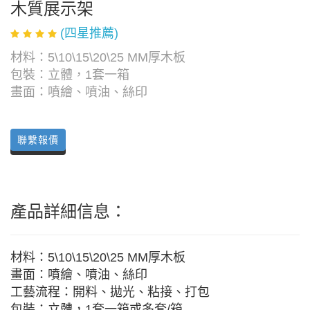
木質展示架
(四星推薦)
材料：5\10\15\20\25 MM厚木板
包裝：立體，1套一箱
畫面：噴繪、噴油、絲印
聯繫報價
產品詳細信息：
材料：5\10\15\20\25 MM厚木板
畫面：噴繪、噴油、絲印
工藝流程：開料、拋光、粘接、打包
包裝：立體，1套一箱或多套/箱