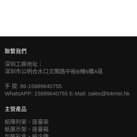
聯繫我們
深圳工廠地址：
深圳市公明合水口文閣路中裕B棟6樓A區
手 提: 86-15889640755
WhatsAPP: 15889640755 E-Mail:
sales@lokmei.hk
主營產品
紙陳列架、座臺架
紙展示架、座臺箱
包裝彩盒、紙企牌