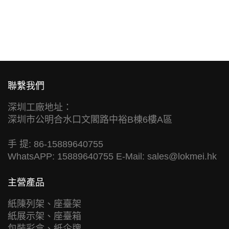
聯繫我們
深圳工廠地址：
深圳市公明合水口文閣路中裕B棟6樓A區
手 提: 86-15889640755
WhatsAPP: 15889640755 E-Mail:
sales@lokmei.hk
主營產品
紙陳列架、座臺架
紙展示架、座臺箱
包裝彩盒、紙企牌