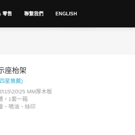
& 零售
聯繫我們
ENGLISH
示座枱架
(四星推薦)
0\15\20\25 MM厚木板
體，1套一箱
繪、噴油、絲印