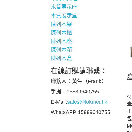
木質展示座
木質展示盒
陳列木架
陳列木櫃
陳列木座
陳列木箱
陳列木盒
在線訂購請聯繫：
聯繫人：黃生（Frank）
手提：15889640755
材
E-Mail:
sales@lokmei.hk
畫
工
WhatsAPP:15889640755
包
M