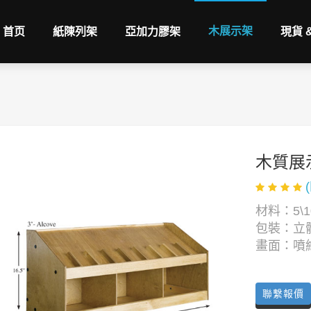
木展示架
首页
紙陳列架
亞加力膠架
現貨 
木質展
材料：5\1
包裝：立
畫面：噴
聯繫報價