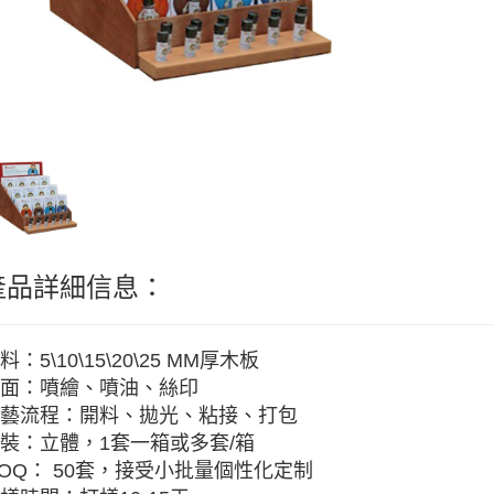
產品詳細信息：
料：5\10\15\20\25 MM厚木板
面：噴繪、噴油、絲印
藝流程：開料、拋光、粘接、打包
裝：立體，1套一箱或多套/箱
OQ： 50套，接受小批量個性化定制