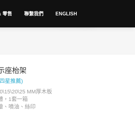
& 零售
聯繫我們
ENGLISH
示座枱架
(四星推薦)
0\15\20\25 MM厚木板
體，1套一箱
繪、噴油、絲印