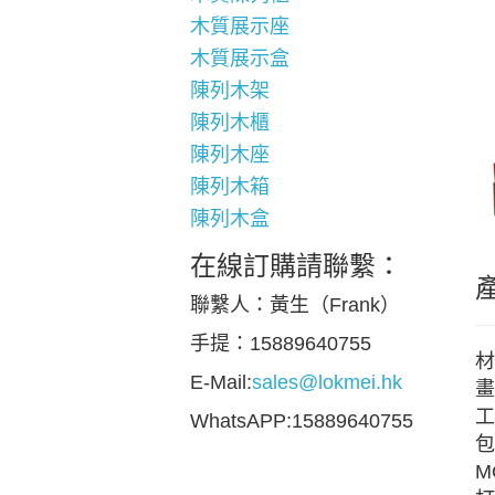
木質展示座
木質展示盒
陳列木架
陳列木櫃
陳列木座
陳列木箱
陳列木盒
在線訂購請聯繫：
聯繫人：黃生（Frank）
手提：15889640755
材
E-Mail:
sales@lokmei.hk
畫
工
WhatsAPP:15889640755
包
M