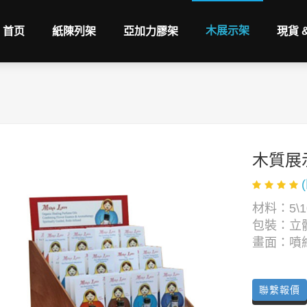
木展示架
首页
紙陳列架
亞加力膠架
現貨 
木質展
材料：5\1
包裝：立
畫面：噴
聯繫報價