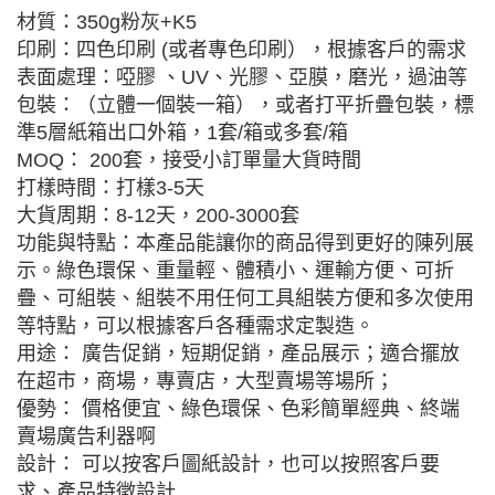
材質：350g粉灰+K5
印刷：四色印刷 (或者專色印刷），根據客戶的需求
表面處理：啞膠 、UV、光膠、亞膜，磨光，過油等
包裝：（立體一個裝一箱），或者打平折疊包裝，標
準5層紙箱出口外箱，1套/箱或多套/箱
MOQ： 200套，接受小訂單量大貨時間
打樣時間：打樣3-5天
大貨周期：8-12天，200-3000套
功能與特點：本產品能讓你的商品得到更好的陳列展
示。綠色環保、重量輕、體積小、運輸方便、可折
疊、可組裝、組裝不用任何工具組裝方便和多次使用
等特點，可以根據客戶各種需求定製造。
用途： 廣告促銷，短期促銷，產品展示；適合擺放
在超市，商場，專賣店，大型賣場等場所；
優勢： 價格便宜、綠色環保、色彩簡單經典、終端
賣場廣告利器啊
設計： 可以按客戶圖紙設計，也可以按照客戶要
求、產品特徵設計.