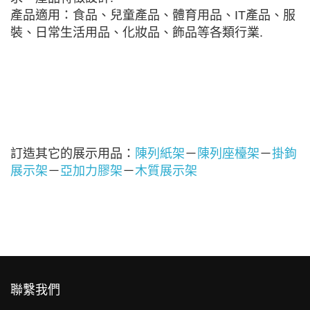
產品適用：食品、兒童產品、體育用品、IT產品、服
裝、日常生活用品、化妝品、飾品等各類行業.
訂造其它的展示用品：
陳列紙架
－
陳列座檯架
－
掛鉤
展示架
－
亞加力膠架
－
木質展示架
聯繫我們