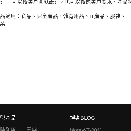
計： 可以按客戶圖紙設計，也可以按照客戶要求、產品特
品適用：食品、兒童產品、體育用品、IT產品、服裝、
業.
營產品
博客BLOG
陳列架、座臺架
blog(WT-001)