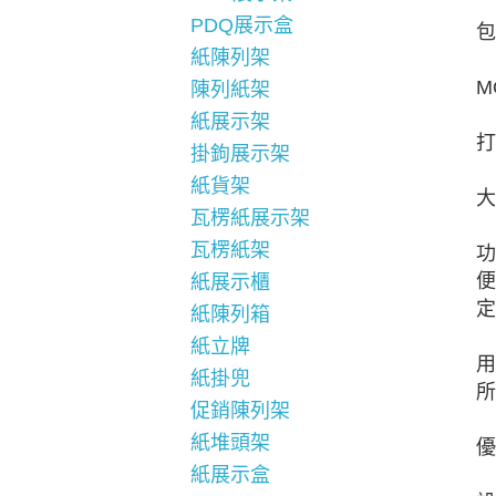
PDQ展示盒
包
紙陳列架
M
陳列紙架
紙展示架
打
掛鉤展示架
紙貨架
大
瓦楞紙展示架
瓦楞紙架
功
便
紙展示櫃
定
紙陳列箱
紙立牌
用
紙掛兜
所
促銷陳列架
紙堆頭架
優
紙展示盒