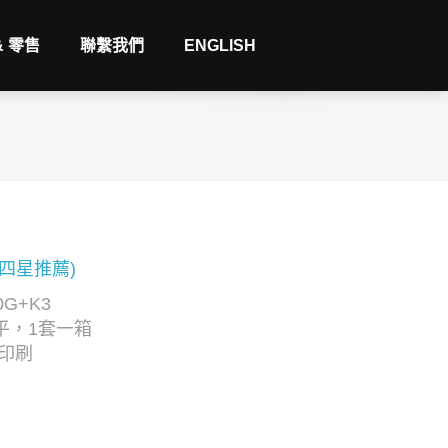
& 零售
聯繫我們
ENGLISH
(四星推薦)
G+K3
平，1套一箱
C印刷