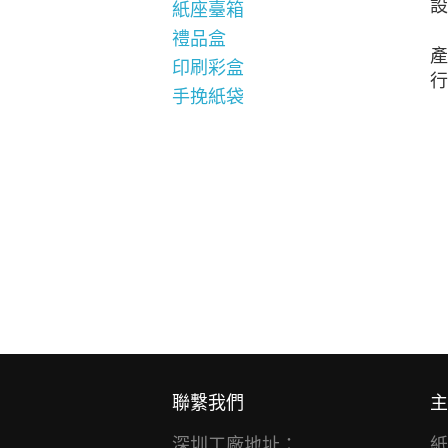
設
紙座臺箱
禮品盒
產
印刷彩盒
行
手挽紙袋
聯繫我們
主
深圳工廠地址：
紙