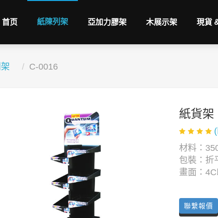
紙陳列架
首页
亞加力膠架
木展示架
現貨 
列架
C-0016
紙貨架
材料：350
包裝：折
畫面：4
聯繫報價