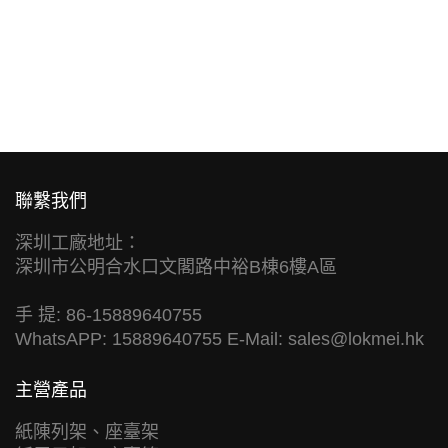
聯繫我們
深圳工廠地址：
深圳市公明合水口文閣路中裕B棟6樓A區
手 提: 86-15889640755
WhatsAPP: 15889640755 E-Mail:
sales@lokmei.hk
主營產品
紙陳列架、座臺架