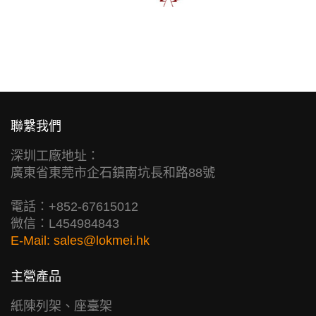
聯繫我們
深圳工廠地址：
廣東省東莞市企石鎮南坑長和路88號
電話：+852-67615012
微信：L454984843
E-Mail:
sales@lokmei.hk
主營產品
紙陳列架、座臺架