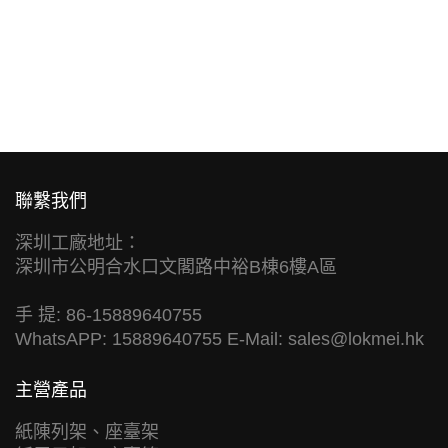
聯繫我們
深圳工廠地址：
深圳市公明合水口文閣路中裕B棟6樓A區
手 提: 86-15889640755
WhatsAPP: 15889640755 E-Mail:
sales@lokmei.hk
主營產品
紙陳列架、座臺架