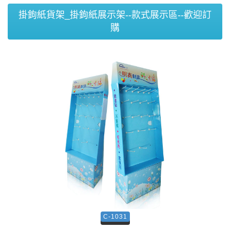
掛鉤紙貨架_掛鉤紙展示架--款式展示區--歡迎訂
購
C-1031