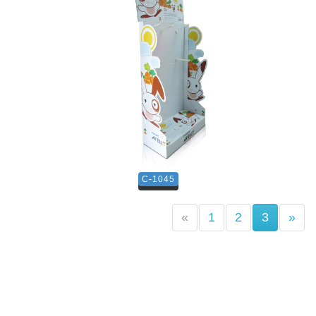
C-1045
(current)
«
1
2
3
»