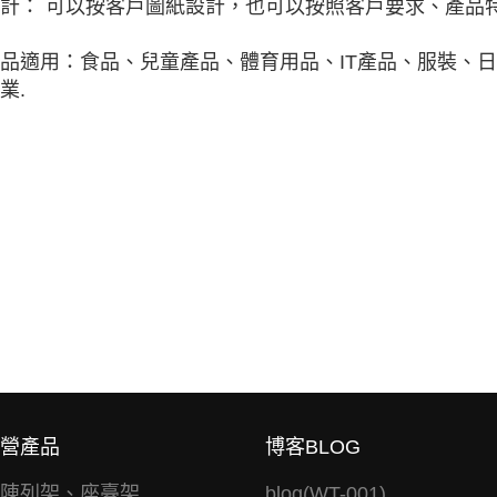
計： 可以按客戶圖紙設計，也可以按照客戶要求、產品特
品適用：食品、兒童產品、體育用品、IT產品、服裝、
業.
營產品
博客BLOG
陳列架、座臺架
blog(WT-001)