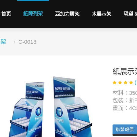
紙陳列架
首页
亞加力膠架
木展示架
現貨 
列架
C-0018
紙展示
材料：350
包裝：折
畫面：4
聯繫報價