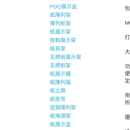
PDQ展示盒
包
紙陳列架
M
陳列紙架
紙展示架
打
掛鉤展示架
紙貨架
大
瓦楞紙展示架
瓦楞紙架
功
便
紙展示櫃
定
紙陳列箱
紙立牌
用
紙掛兜
所
促銷陳列架
紙堆頭架
優
紙展示盒