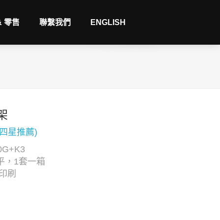
& 零售
聯繫我們
ENGLISH
架
(四星推薦)
G+K3
平，1套一箱
C印刷