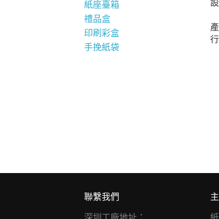
設
紙座臺箱
禮品盒
產
印刷彩盒
行
手挽紙袋
聯繫我們
主
深圳工廠地址：
紙