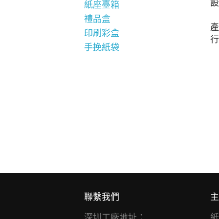
設
紙座臺箱
禮品盒
產
印刷彩盒
行
手挽紙袋
聯繫我們
主
深圳工廠地址：
紙