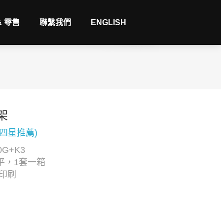
& 零售
聯繫我們
ENGLISH
架
(四星推薦)
G+K3
平，1套一箱
C印刷