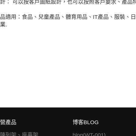
計： 可以按客戶圖紙設計，也可以按照客戶要求、產品特
品適用：食品、兒童產品、體育用品、IT產品、服裝、
業.
營產品
博客BLOG
陳列架、座臺架
blog(WT-001)