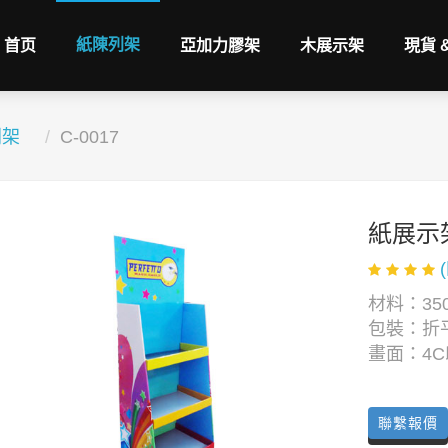
紙陳列架
首页
亞加力膠架
木展示架
現貨 
列架
C-0017
紙展示
材料：350
包裝：折
畫面：4
聯繫報價