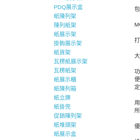
PDQ展示盒
包
紙陳列架
M
陳列紙架
紙展示架
打
掛鉤展示架
紙貨架
大
瓦楞紙展示架
瓦楞紙架
功
便
紙展示櫃
定
紙陳列箱
紙立牌
用
紙掛兜
所
促銷陳列架
紙堆頭架
優
紙展示盒