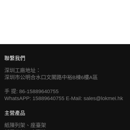
聯繫我們
深圳工廠地址：
深圳市公明合水口文閣路中裕B棟6樓A區
手 提: 86-15889640755
WhatsAPP: 15889640755 E-Mail:
sales@lokmei.hk
主營產品
紙陳列架、座臺架