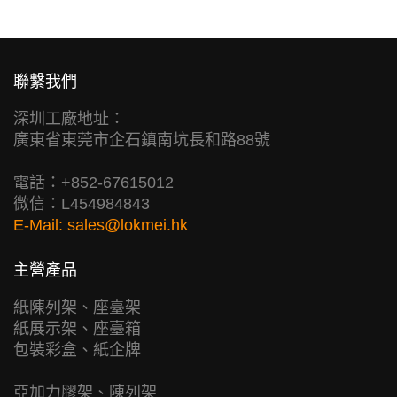
聯繫我們
深圳工廠地址：
廣東省東莞市企石鎮南坑長和路88號
電話：+852-67615012
微信：L454984843
E-Mail:
sales@lokmei.hk
主營產品
紙陳列架、座臺架
紙展示架、座臺箱
包裝彩盒、紙企牌
亞加力膠架、陳列架