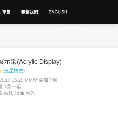
& 零售
聯繫我們
ENGLISH
架(Acrylic Display)
(五星推薦)
,5,10,15,20 MM厚 亞加力膠
,1套一箱
,絲印,噴油,激光