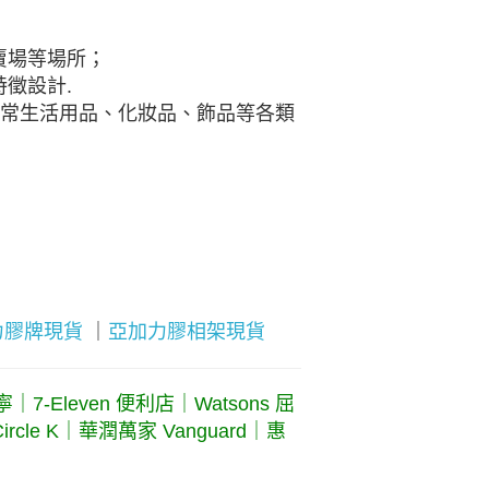
賣場等場所；
徵設計.
日常生活用品、化妝品、飾品等各類
力膠牌現貨
｜
亞加力膠相架現貨
-Eleven 便利店｜Watsons 屈
rcle K｜華潤萬家 Vanguard｜惠