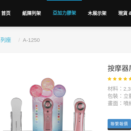
亞加力膠架
首页
紙陳列架
木展示架
現貨 
陳列座
A-1250
按摩器展示
材料：2,3
包裝：立體
畫面：噴繪
聯繫報價