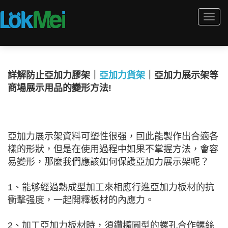
Togg
navi
詳解防止亞加力膠架｜
亞加力貨架
｜亞加力展示架等
商場展示用品的變形方法!
亞加力展示架資料可塑性很强，囙此能製作出合適各
樣的形狀，但是在使用過程中如果不掌握方法，會容
易變形，那麼我們應該如何保護亞加力展示架呢？
1、能够經過熱成型加工來相應行進亞加力板材的抗
衝擊强度，一起開釋板材的內應力。
2、加工亞加力板材時，須鑽橢圓型的螺孔合作螺絲