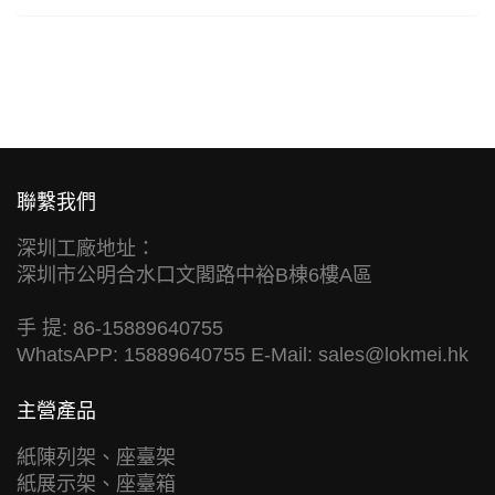
聯繫我們
深圳工廠地址：
深圳市公明合水口文閣路中裕B棟6樓A區
手 提: 86-15889640755
WhatsAPP: 15889640755 E-Mail:
sales@lokmei.hk
主營產品
紙陳列架、座臺架
紙展示架、座臺箱