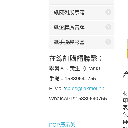
紙陳列展示箱
紙企牌廣告牌
紙手挽袋彩盒
在線訂購請聯繫：
聯繫人：黃生（Frank）
手提：15889640755
E-Mail:
sales@lokmei.hk
材
WhatsAPP:15889640755
印
表
包
M
POP展示架