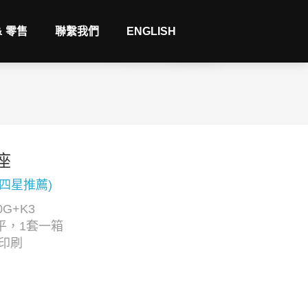
& 零售
聯繫我們
ENGLISH
座
(四星推薦)
G+K3
平，1套一箱
C印刷