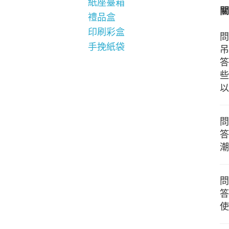
紙座臺箱
關
禮品盒
印刷彩盒
問
手挽紙袋
吊
答
些
以
問
答
潮
問
答
使