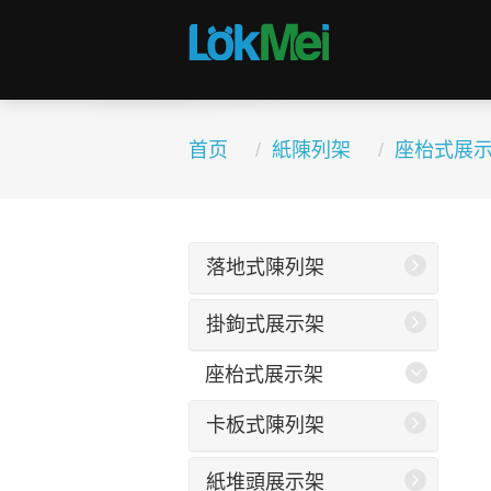
首页
紙陳列架
座枱式展
落地式陳列架
掛鉤式展示架
座枱式展示架
卡板式陳列架
紙堆頭展示架