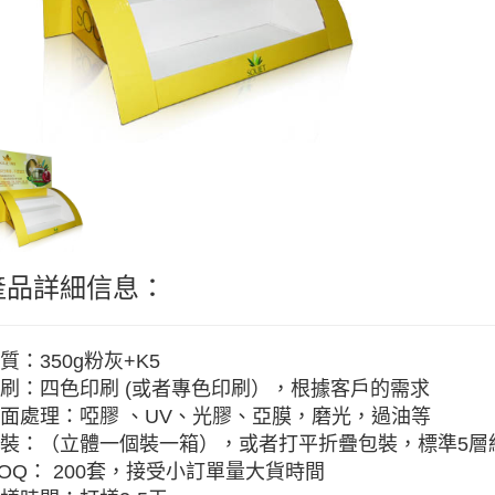
產品詳細信息：
質：350g粉灰+K5
刷：四色印刷 (或者專色印刷），根據客戶的需求
面處理：啞膠 、UV、光膠、亞膜，磨光，過油等
裝：（立體一個裝一箱），或者打平折疊包裝，標準5層紙
OQ： 200套，接受小訂單量大貨時間