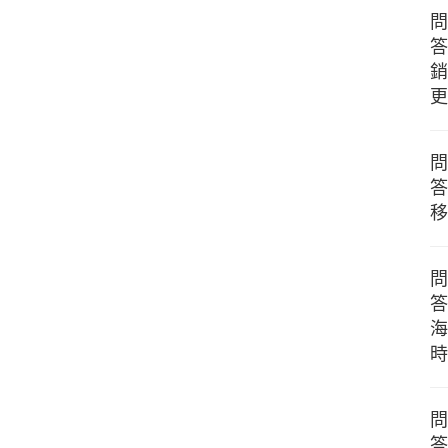
問
答
銷
更
問
答
移
問
答
海
時
問
答