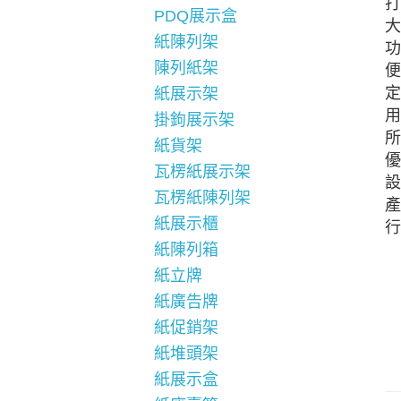
打
PDQ展示盒
大
紙陳列架
功
陳列紙架
便
定
紙展示架
用
掛鉤展示架
所
紙貨架
優
瓦楞紙展示架
設
瓦楞紙陳列架
產
紙展示櫃
行
紙陳列箱
紙立牌
紙廣告牌
紙促銷架
紙堆頭架
紙展示盒