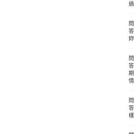
過
問
答
妳
問
答
期
情
問
答
樣