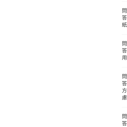
問
答
紙
問
答
用
問
答
方
慮
問
答