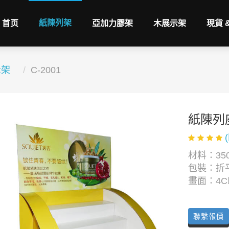
紙陳列架
首页
亞加力膠架
木展示架
現貨 
示架
C-2001
紙陳列
材料：350
包裝：折
畫面：4
聯繫報價