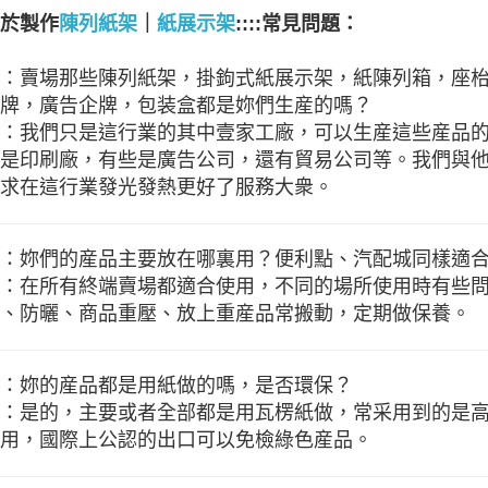
於製作
陳列紙架
｜
紙展示架
::::常見問題：
：賣場那些陳列紙架，掛鉤式紙展示架，紙陳列箱，座
牌，廣告企牌，包装盒都是妳們生産的嗎？
：我們只是這行業的其中壹家工廠，可以生産這些産品
是印刷廠，有些是廣告公司，還有貿易公司等。我們與
求在這行業發光發熱更好了服務大衆。
：妳們的産品主要放在哪裏用？便利點、汽配城同樣適
：在所有終端賣場都適合使用，不同的場所使用時有些
、防曬、商品重壓、放上重産品常搬動，定期做保養。
：妳的産品都是用紙做的嗎，是否環保？
：是的，主要或者全部都是用瓦楞紙做，常采用到的是
用，國際上公認的出口可以免檢綠色産品。