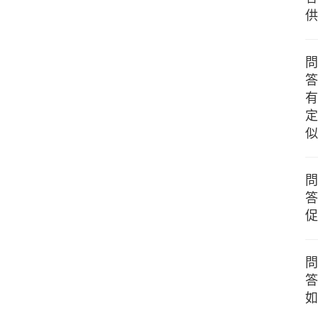
供
問
答
有
定
似
問
答
促
問
答
如