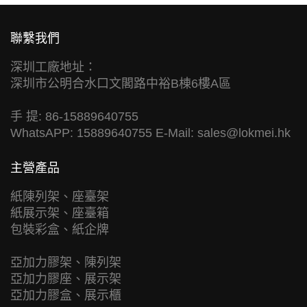
聯繫我們
深圳工廠地址：
深圳市公明合水口文閣路中裕B棟6樓A區
手 提: 86-15889640755
WhatsAPP: 15889640755 E-Mail:
sales@lokmei.hk
主營產品
紙陳列架、座臺架
紙展示架、座臺箱
包裝彩盒、紙企牌
亞加力膠架、陳列架
亞加力膠座、展示架
亞加力膠盒、展示櫃