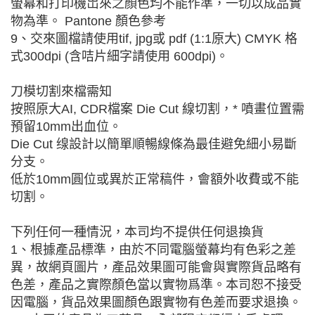
螢幕和打印機岀來之顏色均不能作準，一切以成品實
物為準。 Pantone 顏色參考
9、交來圖檔請使用tif, jpg或 pdf (1:1原大) CMYK 格
式300dpi (含咭片細字請使用 600dpi)。
刀模切割來檔需知
按照原大AI, CDR檔案 Die Cut 線切割，* 噴畫位置需
預留10mm出血位。
Die Cut 缐設計以簡單順暢線條為最佳避免細小易斷
分支。
低於10mm圓位或異於正常稿件，會額外收費或不能
切割。
下列任何一種情況，本司均不提供任何退換貨
1、根據產品標準，由於不同電腦螢幕均有色彩之差
異，故網頁圖片，產品效果圖可能會與實際貨品略有
色差，產品之實際顏色當以實物爲準。本司恕不接受
因電腦，貨品效果圖顏色跟實物有色差而要求退換。