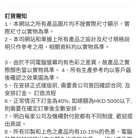
訂貨需知
1、本網站之所有產品圖片均不按實際尺寸顯示，實
際尺寸以實物為準。
2、本司網站和單據上所有產品之設計及尺寸規格說
明只作參考之用，相關資料均以實物爲準。
3、由於不同電腦螢幕均有色彩之差異，故產品之實
際顏色當以實物爲準。 4、所有生產參考均以客戶最
後確認之效果圖為準。
5、在安排正式樣版前, 需要貴公司簽回確認合同, 及
安排訂金。 訂造流程
6、正常情況下訂金為40%, 如總額為HKD 5000以下,
則需要在確定訂單後全數安排。
7、明白每家公司及機構對付款都有不同制度, 歡迎提
出商談。
8、所有印製和上色之產品均有10-15%的色差，電腦