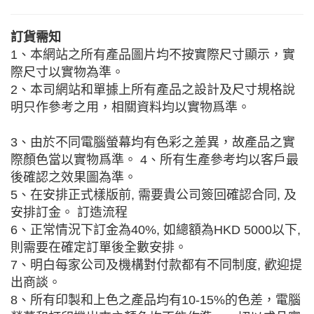
訂貨需知
1、本網站之所有產品圖片均不按實際尺寸顯示，實
際尺寸以實物為準。
2、本司網站和單據上所有產品之設計及尺寸規格說
明只作參考之用，相關資料均以實物爲準。
3、由於不同電腦螢幕均有色彩之差異，故產品之實
際顏色當以實物爲準。 4、所有生產參考均以客戶最
後確認之效果圖為準。
5、在安排正式樣版前, 需要貴公司簽回確認合同, 及
安排訂金。 訂造流程
6、正常情況下訂金為40%, 如總額為HKD 5000以下,
則需要在確定訂單後全數安排。
7、明白每家公司及機構對付款都有不同制度, 歡迎提
出商談。
8、所有印製和上色之產品均有10-15%的色差，電腦