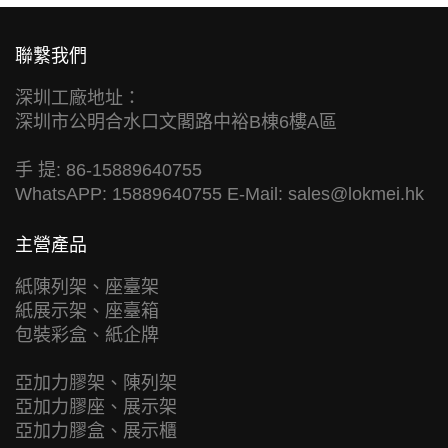
聯繫我們
深圳工廠地址：
深圳市公明合水口文閣路中裕B棟6樓A區
手 提: 86-15889640755
WhatsAPP: 15889640755 E-Mail:
sales@lokmei.hk
主營產品
紙陳列架、座臺架
紙展示架、座臺箱
包裝彩盒、紙企牌
亞加力膠架、陳列架
亞加力膠座、展示架
亞加力膠盒、展示櫃