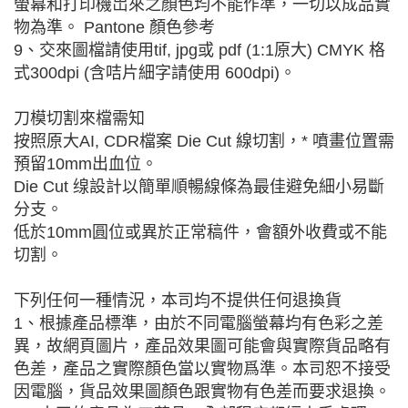
螢幕和打印機岀來之顏色均不能作準，一切以成品實
物為準。 Pantone 顏色參考
9、交來圖檔請使用tif, jpg或 pdf (1:1原大) CMYK 格
式300dpi (含咭片細字請使用 600dpi)。
刀模切割來檔需知
按照原大AI, CDR檔案 Die Cut 線切割，* 噴畫位置需
預留10mm出血位。
Die Cut 缐設計以簡單順暢線條為最佳避免細小易斷
分支。
低於10mm圓位或異於正常稿件，會額外收費或不能
切割。
下列任何一種情況，本司均不提供任何退換貨
1、根據產品標準，由於不同電腦螢幕均有色彩之差
異，故網頁圖片，產品效果圖可能會與實際貨品略有
色差，產品之實際顏色當以實物爲準。本司恕不接受
因電腦，貨品效果圖顏色跟實物有色差而要求退換。