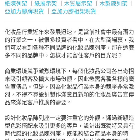
紙陳列架
｜
紙展示架
｜
木質展示架
｜
木製陳列架
｜
亞加力膠牌現貨
｜
亞加力膠相架現貨
化妝品行業近年來發展迅速，是當前社會中最有潛力
的行業之一，被很多投資者看中，在大型商場裏，我
們可以看到各種不同品牌的化妝品陳列座，那在這麼
多不同的品牌中，怎樣才能留住客戶的目光呢？
商業環境競爭激烈環境下，每個化妝品公司各出奇招
來吸引顧客及擴大市場份額，因此急需各種各樣的廣
告宣傳品。但是，因為化妝品行業本身的競爭非常激
烈，不得不尋設計製作滿意且新穎的化妝品廣告宣傳
品來滿足客戶推廣的需要。
設計化妝品陳列座一定要注重它的外觀，通過新穎造
型色彩搭配來吸引更多的客戶，設計出既獨特又具有
時代感的化妝品陳列座，既能夠結合產品本身的特