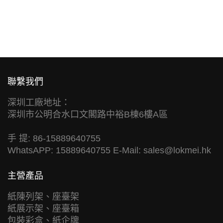
聯繫我們
深圳工廠地址：
深圳市公明合水口文閣路中裕B棟6樓A區
手 提: 86-15889640755
WhatsAPP: 15889640755 E-Mail:
sales@lokmei.hk
主營產品
紙陳列架、座臺架
紙展示架、座臺箱
包裝彩盒、紙企牌