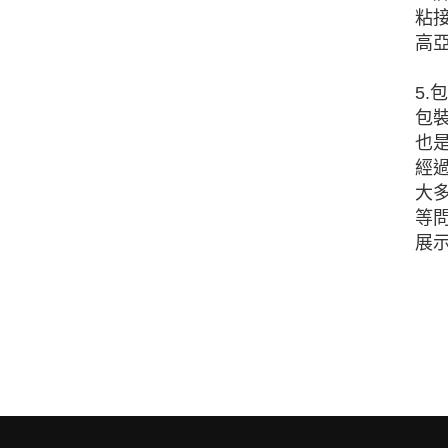
粘
高
5.
包
也
經
大
等
展