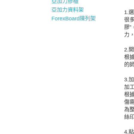
亞加力膠櫃
亞加力資料架
1.
ForexBoard陳列架
很
膠
力
2.
根
的
3.
加
根
傷
為整
絲
4.