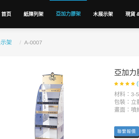
亞加力膠架
首页
紙陳列架
木展示架
現貨 
展示架
A-0007
亞加力
材料：3-
包裝：立
畫面：噴
聯繫報價