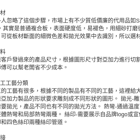
選材
多人忽略了這個步驟，市場上有不少質低價廉的代用品如S
”，其實是普通複合板，表面硬度低，易褪色，用細砂打磨
，可從板材斷面的細微色差和拋光效果中去識別，所以選
開料
據客戶發過來的產品尺寸，根據圖形尺寸對亞加力進行切
師傅可以幫老闆省不少成本。
加工工藝分類
工的工藝有很多，根據不同的製品有不同的工藝，這裡給大
據亞加力製品的形狀要求雕刻成不同形狀的圖形。 拋光-
需要拋光，產品不同也有不同的拋光方法。 熱彎-通過溫
體熱彎和局部熱彎兩種。 絲印-需要展示自品牌logo
印和四色絲印兩種絲印管道。
粘接