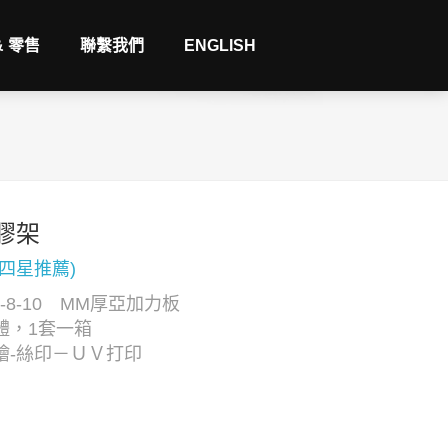
& 零售
聯繫我們
ENGLISH
膠架
(四星推薦)
5-8-10 MM厚亞加力板
體，1套一箱
繪-絲印－ＵＶ打印