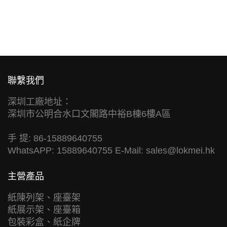
聯繫我們
深圳工廠地址：
深圳市公明合水口文閣路中裕B棟6樓A區
手 提: 86-15889640755
WhatsAPP: 15889640755 E-Mail:
sales@lokmei.hk
主營產品
紙陳列架、座臺架
紙展示架、座臺箱
包裝彩盒、紙企牌