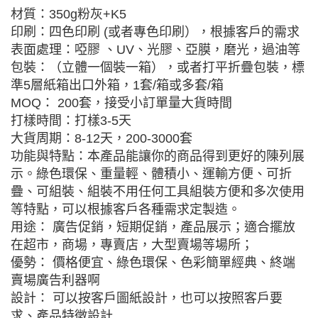
材質：350g粉灰+K5
印刷：四色印刷 (或者專色印刷），根據客戶的需求
表面處理：啞膠 、UV、光膠、亞膜，磨光，過油等
包裝：（立體一個裝一箱），或者打平折疊包裝，標
準5層紙箱出口外箱，1套/箱或多套/箱
MOQ： 200套，接受小訂單量大貨時間
打樣時間：打樣3-5天
大貨周期：8-12天，200-3000套
功能與特點：本產品能讓你的商品得到更好的陳列展
示。綠色環保、重量輕、體積小、運輸方便、可折
疊、可組裝、組裝不用任何工具組裝方便和多次使用
等特點，可以根據客戶各種需求定製造。
用途： 廣告促銷，短期促銷，產品展示；適合擺放
在超市，商場，專賣店，大型賣場等場所；
優勢： 價格便宜、綠色環保、色彩簡單經典、終端
賣場廣告利器啊
設計： 可以按客戶圖紙設計，也可以按照客戶要
求、產品特徵設計.