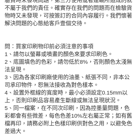
驗貨時未發現問題，第三方使用或者運輸所造成的就
不屬于我們的責任。確實存在我們的問題而在檢驗貨
物時又未發現，可按簽訂的合同內容履行。我們懷著
解決問題的心態給客戶壹個交待。
問：買家印刷物印前必須注意的事項
1、請勿以螢幕或噴畫的顏色來要求印刷色。
2、底圖填色的色彩，請勿低於8%，否則顏色太淺無
法呈現。
3、因為各家印刷廠使用的油墨、紙張不同，非本公
司承印物件，恕無法接收為對色樣本。
4、設置外框線的寬度時，最小必須設定0.15mm以
上，否則印刷品容易產生斷線或無法呈現狀況。
5、同一檔案，在不同次印刷，因為控墨量問題，色
彩都會有些微差，每色色差10%左右屬正常；如有舊
檔再印，請務必附上色樣印刷供對色之用，以避免色
差過大。