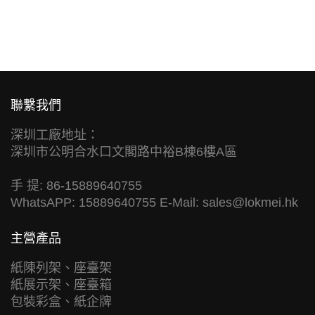
聯繫我們
深圳工廠地址：
深圳市公明合水口文閣路中裕B棟6樓A區
手 提: 86-15889640755
WhatsAPP: 15889640755 E-Mail:
sales@lokmei.hk
主營產品
紙陳列架、座臺架
紙展示架、座臺箱
包裝彩盒、紙企牌