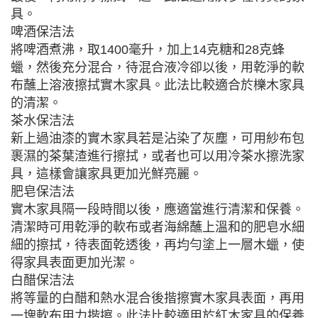
具。
啤酒保洁法
將啤酒煮沸，取1400毫升，加上14克糖和28克蜂
蠟，然後充分混合，待混合液冷卻以後，用乾淨的軟
布蘸上溶液擦拭實木家具。此法比較適合於櫟木家具
的清潔。
茶水保洁法
新上過油漆的實木家具若是沾染了灰塵，可用紗布包
裹濕的茶葉渣進行擦拭，或者也可以用冷茶水擦洗家
具，這樣會讓家具更加光鮮亮麗。
肥皂保洁法
實木家具隔一段時間以後，應適當進行清潔和保養。
清潔時可用乾淨的軟布或者海綿蘸上溫和的肥皂水細
細的擦拭，待表面乾透後，再均勻塗上一層木蠟，使
得家具表面更加光潔。
白醋保洁法
將等量的白醋和熱水混合後揩擦實木家具表面，再用
一塊軟布用力揩擦。此法比較適用於紅木家具的保養