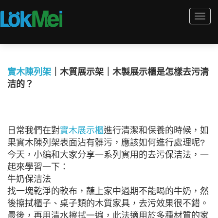
Togg
navi
實木陳列架
｜木質展示架｜木製展示櫃是怎樣去污清
洁的？
日常我們在對
實木展示櫃
進行清潔和保養的時候，如
果實木陳列架表面沾有髒污，應該如何進行處理呢?
今天，小編和大家分享一系列實用的去污保洁法，一
起來學習一下：
牛奶保洁法
找一塊乾淨的軟布，蘸上家中過期不能喝的牛奶，然
後擦拭櫃子、桌子類的木質家具，去污效果很不錯。
最後，再用清水擦拭一遍，此法適用於多種材質的家