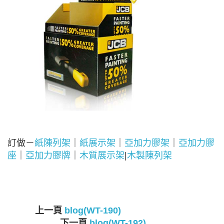
訂做－
紙陳列架
｜
紙展示架
｜
亞加力膠架
｜
亞加力膠
座
｜
亞加力膠牌
｜
木質展示架
|
木製陳列架
上一頁
blog(WT-190)
下一頁
blog(WT-192)