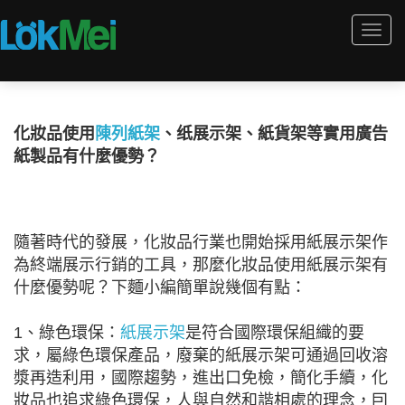
Togg
navi
化妝品使用
陳列紙架
、纸展示架、紙貨架等實用廣告
紙製品有什麼優勢？
隨著時代的發展，化妝品行業也開始採用紙展示架作
為終端展示行銷的工具，那麼化妝品使用紙展示架有
什麼優勢呢？下麵小編簡單說幾個有點：
1、綠色環保：
紙展示架
是符合國際環保組織的要
求，屬綠色環保產品，廢棄的紙展示架可通過回收溶
漿再造利用，國際趨勢，進出口免檢，簡化手續，化
妝品也追求綠色環保，人與自然和諧相處的理念，囙