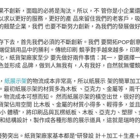
果不創新，面臨的必將是淘汰。所以，不 管你是小企業
以求以更好的服務，更好的產 品來留住我們的老客戶，
的翹楚企業，我們 也要不斷努力創新，為我們的發展做
存下去，首先我們必須的不斷創新。我們 要開拓POP創
終端促銷用品中的勝利。傳統印刷 競爭對手越來越多，印
化，紙貨架廠家至少 要先做好兩件事情：其一，要選擇
色並形成 品牌，做到人無我有，人有我好，自然就無懼
，
紙展示架
的物流成本非常高，所以紙展示 架的簡單加
。最初紙展示架的材質多為木板 、亞克力、金屬等，兩
，物流成本可想而知。 然而紙展示架的橫空出世，很好
貨架佔用空間 比木板、金屬的材質小得多、輕得多，並
小 體積”，將印刷品與瓦楞紙板、木板、亞克力、塑膠、
計和結構設計，製作成各種形態的展示道具，這就是瑞時
優勢突出。紙貨架廠家基本都是“研發設 計＋加工＋生產