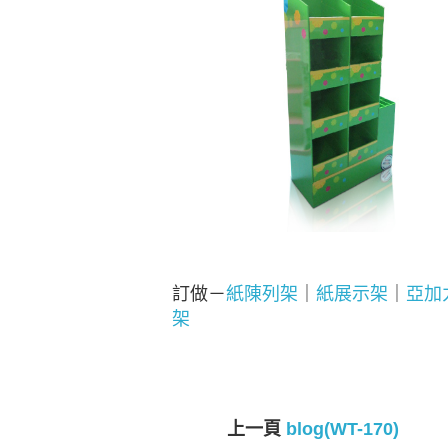
訂做－
紙陳列架
｜
紙展示架
｜
亞加
架
上一頁
blog(WT-170)