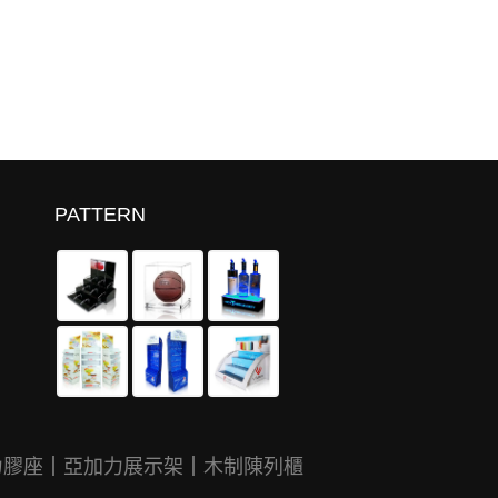
PATTERN
力膠座
｜
亞加力展示架
｜
木制陳列櫃