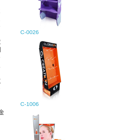
還
吸
好
C-0026
意
刷
一
競
工
千
的
C-1006
且
金
的
＋