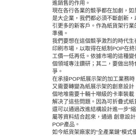
進銷售的作用。
現在各行各業的競爭都在加劇，如
是大企業，我們都必須不斷創新，
引更多的新客戶。作為紙貨架行業
準備。
我們要想在這個競爭激烈的時代生
印刷市場，以取得在紙制POP在
工價一低再低。依據市場的這種變
個領域專注鑽研；其二，要做出特
爭。
在承接POP紙展示架的加工業務時
又需要轉變為紙展示架的創意設計
個地堆需要十輛十噸級的卡車裝載
解决了這些問題。因為可折疊式紙
還可以通過改進結構設計進一步“縮
屬等資料結合起來，通過 創意設
POP產品。
如今紙貨架廠家的“全產業鏈”模式