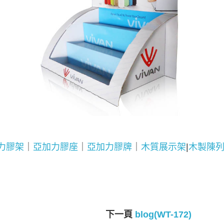
力膠架
｜
亞加力膠座
｜
亞加力膠牌
｜
木質展示架
|
木製陳
下一頁
blog(WT-172)