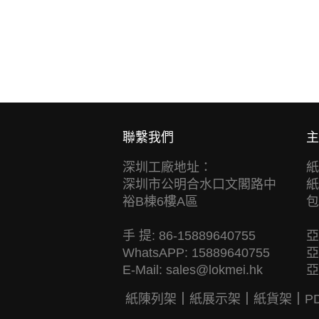
聯繫我們
主
深圳工廠地址：
紙
深圳市公明合水口文閣路中
紙
裕B棟6樓A區
包
手 提: 86-15889640755
亞
WhatsAPP: 15889640755
亞
E-Mail:
sales@lokmei.hk
亞
紙陳列架
｜
紙展示架
｜
紙貨架
｜
P