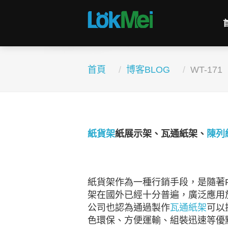
首頁
博客BLOG
WT-171
紙貨架
紙展示架、瓦通紙架、
陳列
紙貨架作為一種行銷手段，是隨著
架在國外已經十分普遍，廣泛應用
公司也認為通過製作
瓦通紙架
可以
色環保、方便運輸、組裝迅速等優