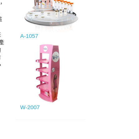
，
又
這
來
A-1057
產
的
市
P
W-2007