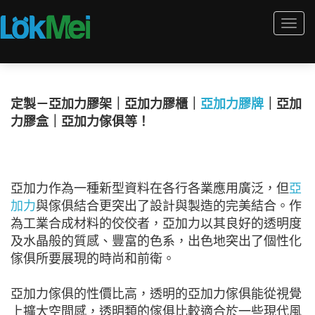
Togg
navi
定製－亞加力膠架｜亞加力膠櫃｜
亞加力膠牌
｜亞加
力膠盒｜亞加力傢俱等！
亞加力作為一種新型資料在各行各業應用廣泛，但
亞
加力
與傢俱結合更突出了設計與製造的完美結合。作
為工業合成材料的佼佼者，亞加力以其良好的透明度
及水晶般的質感、豐富的色系，出色地突出了個性化
傢俱所要展現的時尚和前衛。
亞加力傢俱的性價比高，透明的亞加力傢俱能從視覺
上擴大空間感，透明類的傢俱比較適合於一些現代風