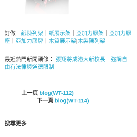
訂做－
紙陳列架
｜
紙展示架
｜
亞加力膠架
｜
亞加力膠
座
｜
亞加力膠牌
｜
木質展示架
|
木製陳列架
最近熱門新聞頭條：
張翔將成港大新校長 強調自
由有法律與道德限制
上一頁
blog(WT-112)
下一頁
blog(WT-114)
搜尋更多