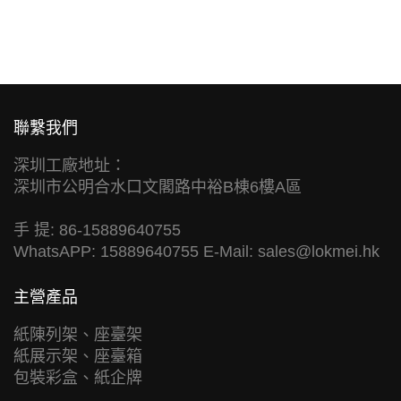
聯繫我們
深圳工廠地址：
深圳市公明合水口文閣路中裕B棟6樓A區
手 提: 86-15889640755
WhatsAPP: 15889640755 E-Mail:
sales@lokmei.hk
主營產品
紙陳列架、座臺架
紙展示架、座臺箱
包裝彩盒、紙企牌