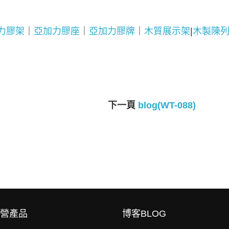
力膠架
｜
亞加力膠座
｜
亞加力膠牌
｜
木質展示架
|
木製陳
下一頁
blog(WT-088)
營產品
博客BLOG