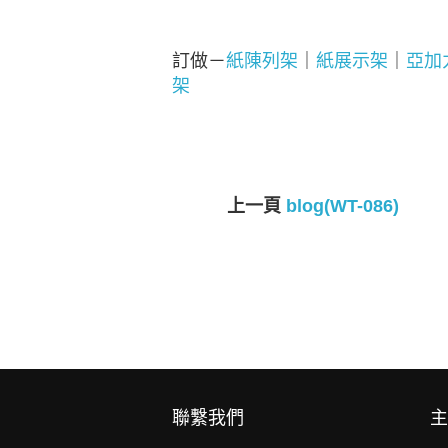
訂做－
紙陳列架
｜
紙展示架
｜
亞加
架
上一頁
blog(WT-086)
聯繫我們
主