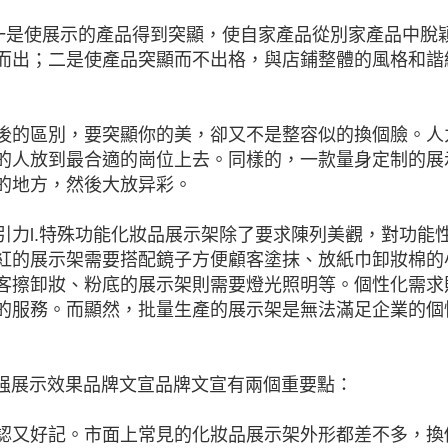
：一是使展示的產品得到突顯，使自家產品從別家產品中脫
而出；二是使產品突顯而不出格，與店鋪整體的風格和諧
後的區別，要突顯你的美，卻又不是整容似的換個臉。人
的人放到最合適的崗位上去。同樣的，一款量身定制的展
的地方，然後大放异彩。
引力l.特殊功能化妝品展示架除了要求陳列美觀，對功能
紅的展示架需要搭配鏡子方便顧客塗抹、放紙巾卸妝棉的
客擦卸妝、粉底的展示架則需要燈光照明等。個性化需求
的服務。而顯然，批量生產的展示架是無法滿足企業的個
增强展示效果品牌文宣品牌文宣有兩個重要點：
認又好記。市面上常見的化妝品展示架外形都差不多，換