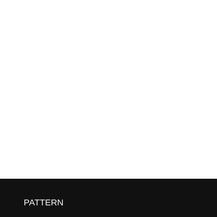
列
PATTERN