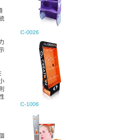
穎
統
C-0026
力
示
性
小
則
性
C-1006
個