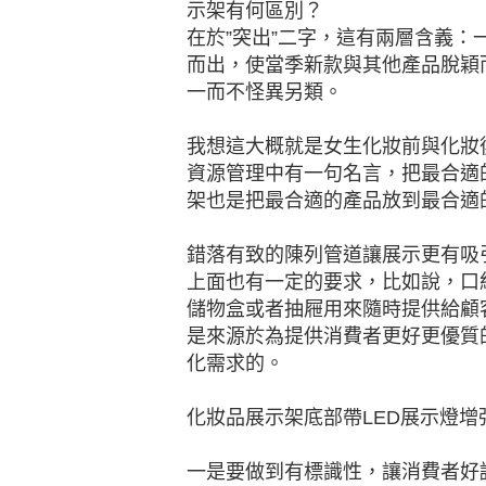
示架有何區別？
在於”突出”二字，這有兩層含義
而出，使當季新款與其他產品脫穎
一而不怪異另類。
我想這大概就是女生化妝前與化妝
資源管理中有一句名言，把最合適
架也是把最合適的產品放到最合適
錯落有致的陳列管道讓展示更有吸
上面也有一定的要求，比如說，口
儲物盒或者抽屜用來隨時提供給顧
是來源於為提供消費者更好更優質
化需求的。
化妝品展示架底部帶LED展示燈
一是要做到有標識性，讓消費者好