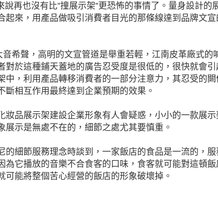
業來說再也沒有比”撞展示架”更恐怖的事情了。量身設計的
合起來，用產品做吸引消費者目光的那條線達到品牌文宣
謂大音希聲，高明的文宣管道是舉重若輕，江南皮革廠式的
者對於這種鋪天蓋地的廣告忍受度是很低的，很快就會引
架中，利用產品轉移消費者的一部分注意力，其忍受的闕
不斷相互作用最終達到企業預期的效果。
化妝品展示架建設企業形象有人會疑惑，小小的一款展示
象展示是無處不在的，細節之處尤其要慎重。
尼的細節服務理念時談到，一家飯店的食品是一流的，服
因為它播放的音樂不合食客的口味，食客就可能對這頓飯
就可能將整個苦心經營的飯店的形象破壞掉。