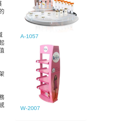
展
的
喊
A-1057
起
值
架
務
感
W-2007