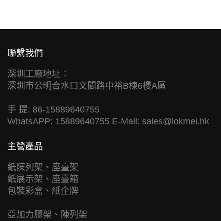
聯繫我們
深圳工廠地址：
深圳市公明合水口文閣路中裕B棟6樓A區
手 提: 86-15889640755
WhatsAPP: 15889640755 E-Mail:
sales@lokmei.hk
主營產品
紙陳列架、座臺架
紙展示架、座臺箱
包裝彩盒、紙企牌
亞加力膠架、陳列架