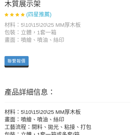
木質展示架
(四星推薦)
材料：5\10\15\20\25 MM厚木板
包裝：立體，1套一箱
畫面：噴繪、噴油、絲印
聯繫報價
產品詳細信息：
材料：5\10\15\20\25 MM厚木板
畫面：噴繪、噴油、絲印
工藝流程：開料、拋光、粘接、打包
包裝：立體，1套一箱或多套/箱