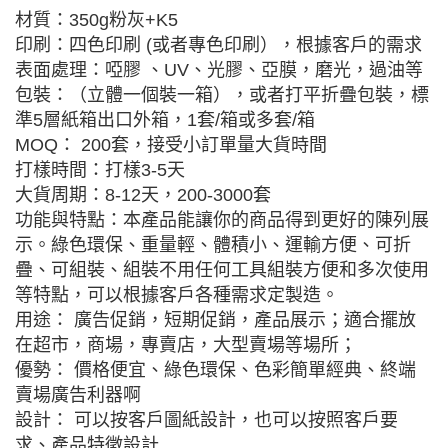
材質：350g粉灰+K5
印刷：四色印刷 (或者專色印刷），根據客戶的需求
表面處理：啞膠 、UV、光膠、亞膜，磨光，過油等
包裝：（立體一個裝一箱），或者打平折疊包裝，標
準5層紙箱出口外箱，1套/箱或多套/箱
MOQ： 200套，接受小訂單量大貨時間
打樣時間：打樣3-5天
大貨周期：8-12天，200-3000套
功能與特點：本產品能讓你的商品得到更好的陳列展
示。綠色環保、重量輕、體積小、運輸方便、可折
疊、可組裝、組裝不用任何工具組裝方便和多次使用
等特點，可以根據客戶各種需求定製造。
用途： 廣告促銷，短期促銷，產品展示；適合擺放
在超市，商場，專賣店，大型賣場等場所；
優勢： 價格便宜、綠色環保、色彩簡單經典、終端
賣場廣告利器啊
設計： 可以按客戶圖紙設計，也可以按照客戶要
求、產品特徵設計.