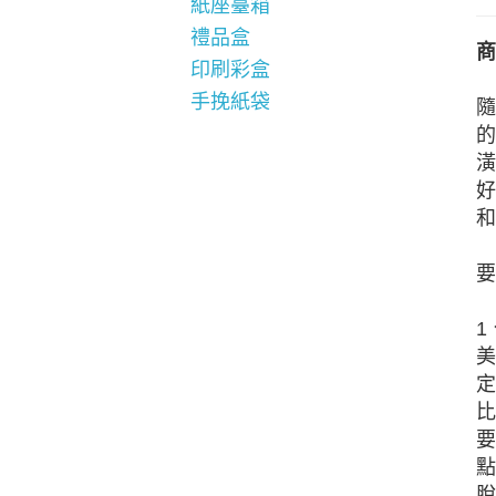
紙座臺箱
禮品盒
商
印刷彩盒
手挽紙袋
隨
的
潢
好
和
要
1
美
定
比
要
點
脫