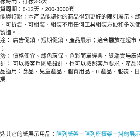
樣時間：打樣3-5天
貨周期：8-12天，200-3000套
能與特點：本產品能讓你的商品得到更好的陳列展示。
、可折疊、可組裝、組裝不用任何工具組裝方便和多次
製造。
途： 廣告促銷，短期促銷，產品展示；適合擺放在超市
；
勢： 價格便宜、綠色環保、色彩簡單經典、終端賣場廣
計： 可以按客戶圖紙設計，也可以按照客戶要求、產品特
品適用：食品、兒童產品、體育用品、IT產品、服裝、
業.
造其它的紙展示用品：
陳列紙架
－
陳列座檯架
－
掛鉤展