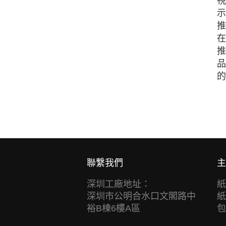
視
示
推
在
推
品
的
聯繫我們
主
深圳工廠地址：
紙
深圳市公明合水口文閣路中
紙
裕B棟6樓A區
包