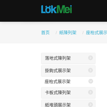
首页
紙陳列架
座枱式展
落地式陳列架
掛鉤式展示架
座枱式展示架
卡板式陳列架
紙堆頭展示架