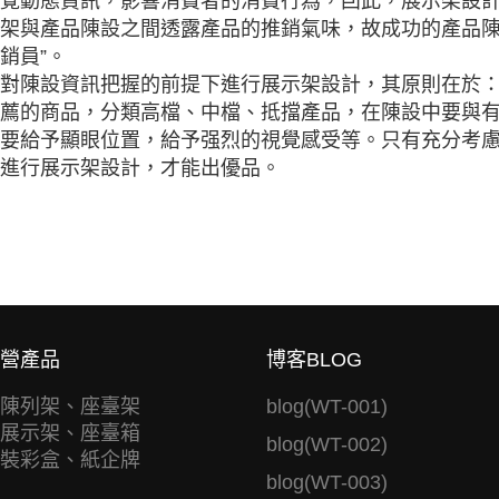
覺動態資訊，影響消費者的消費行為，囙此，展示架設
架與產品陳設之間透露產品的推銷氣味，故成功的產品陳
銷員”。
對陳設資訊把握的前提下進行展示架設計，其原則在於
薦的商品，分類高檔、中檔、抵擋產品，在陳設中要與
要給予顯眼位置，給予强烈的視覺感受等。只有充分考
進行展示架設計，才能出優品。
營產品
博客BLOG
陳列架、座臺架
blog(WT-001)
展示架、座臺箱
blog(WT-002)
裝彩盒、紙企牌
blog(WT-003)