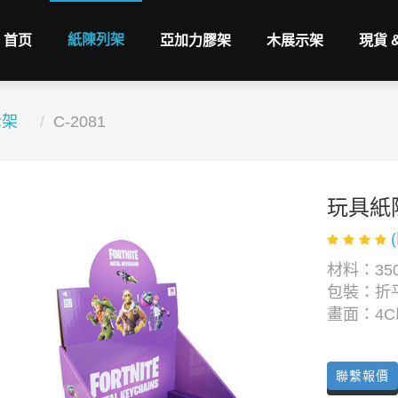
紙陳列架
首页
亞加力膠架
木展示架
現貨 
示架
C-2081
玩具紙陳列
材料：350
包裝：折
畫面：4
聯繫報價