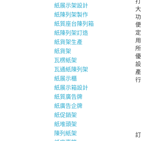
打
紙展示架設計
大
紙陳列架製作
功
紙質座台陳列箱
便
定
紙陳列架訂造
用
紙貨架生產
所
紙貨架
優
瓦楞紙架
設
瓦通紙陳列架
產
紙展示櫃
行
紙展示箱設計
紙質廣告牌
紙廣告企牌
紙促銷架
紙堆頭架
陳列紙架
訂