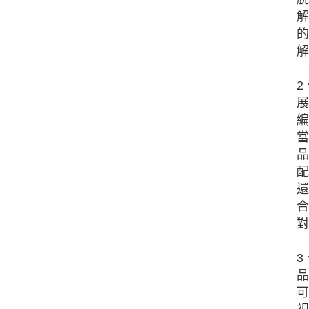
解
的
解
2
展
編
當
品
配
還
合
對
3
品
可