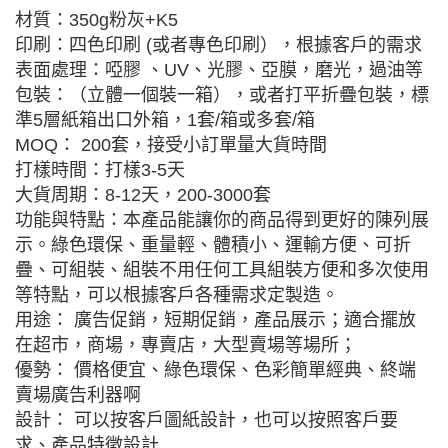
材質：350g粉灰+K5
印刷：四色印刷 (或者專色印刷），根據客戶的需求
表面處理：啞膠 、UV、光膠、亞膜，磨光，過油等
包裝：（立體一個裝一箱），或者打平折疊包裝，標
準5層紙箱出口外箱，1套/箱或多套/箱
MOQ： 200套，接受小訂單量大貨時間
打樣時間：打樣3-5天
大貨周期：8-12天，200-3000套
功能與特點：本產品能讓你的商品得到更好的陳列展
示。綠色環保、重量輕、體積小、運輸方便、可折
疊、可組裝、組裝不用任何工具組裝方便和多次使用
等特點，可以根據客戶各種需求定製造。
用途： 廣告促銷，短期促銷，產品展示；適合擺放
在超市，商場，專賣店，大型賣場等場所；
優勢： 價格便宜、綠色環保、色彩簡單經典、終端
賣場廣告利器啊
設計： 可以按客戶圖紙設計，也可以按照客戶要
求、產品特徵設計.