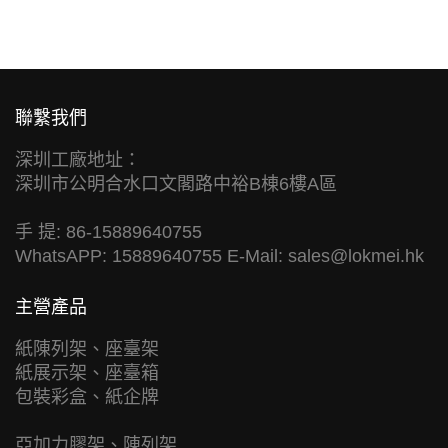
聯繫我們
深圳工廠地址：
深圳市公明合水口文閣路中裕B棟6樓A區
手 提: 86-15889640755
WhatsAPP: 15889640755 E-Mail:
sales@lokmei.hk
主營產品
紙陳列架、座臺架
紙展示架、座臺箱
包裝彩盒、紙企牌
亞加力膠架、陳列架