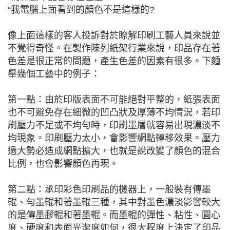
“我電腦上面看到的顏色不是這樣的?
像上面這樣的客人投訴對於瞭解印刷工藝人員來說並
不覺得奇怪。在製作陳列紙架行業來說，印品存在著
色差是很正常的問題，產生色差的因素有很多。下麵
舉幾個工藝中的例子：
第一點：由於印版表面不可能絕對平整的，紙張表面
也不可避免存在細微的凹凸狀及厚薄不均情況，若印
刷壓力不足或不均勻時，印刷墨層就容易出現濃淡不
均現象。印刷壓力太小，會影響網點轉移效果。壓力
過大勢必造成網點擴大，也就是說改變了顏色的混合
比例，也會影響顏色再現。
第二點：承印彩色印刷品的機器上，一般裝有傳墨
輥、勻墨輥和著墨輥三種，其中對墨色濃淡影響較大
的是傳墨膠輥和著墨輥。而墨輥的彈性、粘性、圓心
度、硬度和表面光潔度如何，很大程度上決定了印品