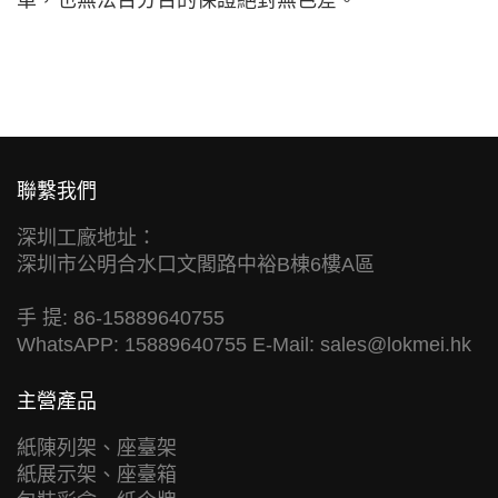
單，也無法百分百的保證絕對無色差。
聯繫我們
深圳工廠地址：
深圳市公明合水口文閣路中裕B棟6樓A區
手 提: 86-15889640755
WhatsAPP: 15889640755 E-Mail:
sales@lokmei.hk
主營產品
紙陳列架、座臺架
紙展示架、座臺箱