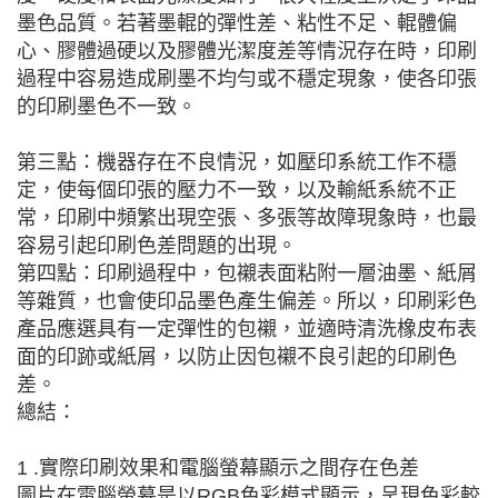
墨色品質。若著墨輥的彈性差、粘性不足、輥體偏
心、膠體過硬以及膠體光潔度差等情況存在時，印刷
過程中容易造成刷墨不均勻或不穩定現象，使各印張
的印刷墨色不一致。
第三點：機器存在不良情況，如壓印系統工作不穩
定，使每個印張的壓力不一致，以及輸紙系統不正
常，印刷中頻繁出現空張、多張等故障現象時，也最
容易引起印刷色差問題的出現。
第四點：印刷過程中，包襯表面粘附一層油墨、紙屑
等雜質，也會使印品墨色產生偏差。所以，印刷彩色
產品應選具有一定彈性的包襯，並適時清洗橡皮布表
面的印跡或紙屑，以防止因包襯不良引起的印刷色
差。
總結：
1 .實際印刷效果和電腦螢幕顯示之間存在色差
圖片在電腦螢幕是以RGB色彩模式顯示，呈現色彩較