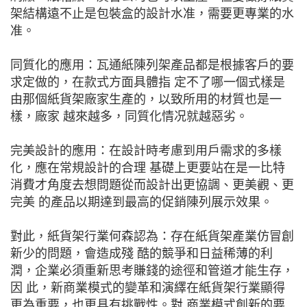
架結構遠不止是包裝盒的設計水准，需要更專業的水
准。
同質化的應用：瓦通紙陳列架產品都是根據客戶的要
求定做的，在款式方面具體指 定不了哪一個式樣是
由那個紙貨架廠家生產的，以致所用的材質也是一
樣，廠家 越來越多，同質化情况就越惡劣。
完美設計的應用：在設計時考慮到用戶需求的多樣
化，應在常規設計的合理 基礎上更要站在是一比特
消費才角度去想問題從而設計出更協調、更美觀、更
完美 的產品以期達到最高的促銷陳列展示效果。
對此，紙貨架行業何森認為：存在紙貨架產業仿冒創
新少的問題，會造成殘 酷的競爭和日益稀薄的利
潤，企業必須重新思考賺錢的途徑和管道才能生存，
因 此，新商業模式的變革和演繹在紙貨架行業顯得
更為重要，也更具有挑戰性。對 商業模式創新的要