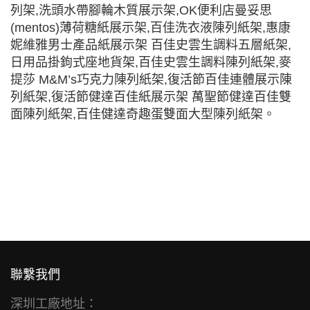
列架,洗頭水帶腳輪木質展示架,OK便利店曼妥思
(mentos)薄荷糖紙展示架,百佳洗衣液陳列紙架,惠康
妮維雅男士產品紙展示架 百佳史雲生調料五層紙架,
日用品掛鉤式座地貨架,百佳史雲生調料陳列紙架,麥
提莎 M&M’s巧克力陳列紙架,復活節百佳連體展示陳
列紙架,復活節健達百佳紙展示架 萬聖節健達百佳雙
面陳列紙架,百佳健達奇趣蛋雙面大型陳列紙架。
聯繫我們
深圳工廠地址：