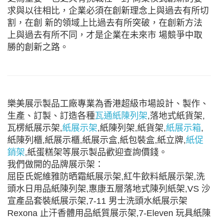
求與以往相比，企業必須在創新理念上與過去有所切
割，在創 新的領域上比過去有所突破，在創新方法
上與過去有所不同，才是企業在未來市 場競爭中取
勝的創新之路。
樂美展示製品工廠專業為香港超級市場設計、製作、
生產、訂製、訂造各種
瓦通紙陳列架
,落地式紙貨架,
瓦楞紙展示架,
紙展示架
,紙陳列架,紙貨架,
紙展示箱
,
紙陳列櫃,紙展示櫃,紙展示盒,紙包裝盒,紙立牌,
紙促
銷架
,紙蛋糕架等展示製品歡迎查詢價錢。
我們做開的品牌展示架：
屈臣氏妮維雅防晒霜紙展示架,紅牛飲料紙展示架,洗
頭水日用品紙陳列架,惠康五層落地式陳列紙架,VS 沙
宣產品套裝紙展示架,7-11 男士洗頭水紙展示架
Rexona 止汗香體用品紙質展示架,7-Eleven 玩具紙陳