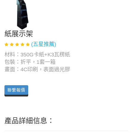
紙展示架
(五星推薦)
材料：350G卡紙+K3瓦楞紙
包裝：折平，1套一箱
畫面：4C印刷，表面過光膠
聯繫報價
產品詳細信息：