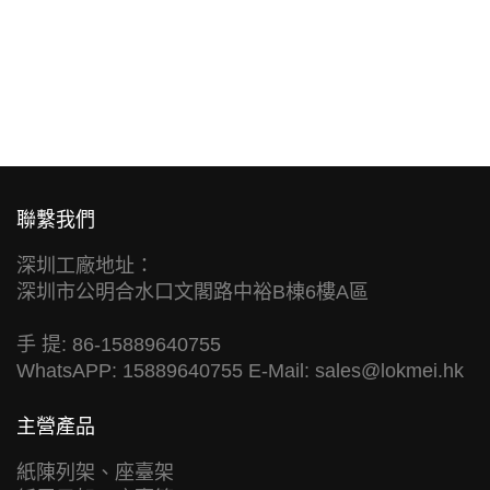
聯繫我們
深圳工廠地址：
深圳市公明合水口文閣路中裕B棟6樓A區
手 提: 86-15889640755
WhatsAPP: 15889640755 E-Mail:
sales@lokmei.hk
主營產品
紙陳列架、座臺架