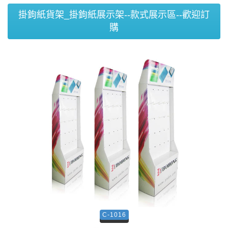
掛鉤紙貨架_掛鉤紙展示架--款式展示區--歡迎訂
購
C-1016