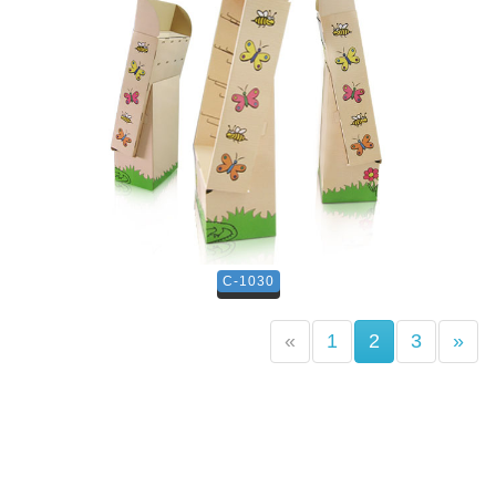
C-1030
(current)
«
1
2
3
»